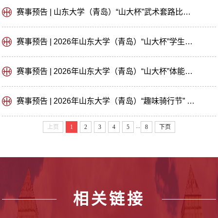
2026-04-16
赛事预告 | 山东大学（青岛）“山大杯”武术套路比赛规程
2026-04-11
赛事预告 | 2026年山东大学（青岛）“山大杯”学生网球比赛暨驻青高校网球比赛选拔赛竞赛规程
2026-04-08
赛事预告 | 2026年山东大学（青岛）“山大杯”体能大赛竞赛规程
2026-04-02
赛事预告 | 2026年山东大学（青岛）“趣味骑行节” 活动
...
上页
1
2
3
4
5
8
下页
2026-04-01
相关链接