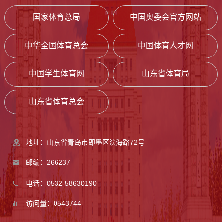
国家体育总局
中国奥委会官方网站
中华全国体育总会
中国体育人才网
中国学生体育网
山东省体育局
山东省体育总会
地址：山东省青岛市即墨区滨海路72号
邮编：266237
电话：0532-58630190
访问量：0543744