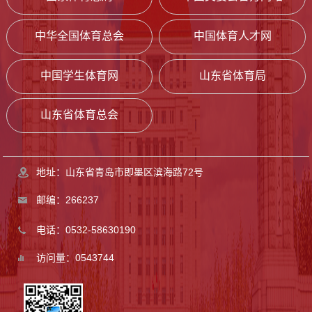
中华全国体育总会
中国体育人才网
中国学生体育网
山东省体育局
山东省体育总会
地址：山东省青岛市即墨区滨海路72号
邮编：266237
电话：0532-58630190
访问量：0543744