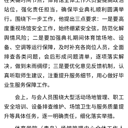
在关键时间节点，体育馆全体工作人员要提高政治
站位，强化责任担当，确保毕业典礼顺利圆满举
行。围绕下一步工作，他提出三点要求：一是要高
度重视场馆安全工作，始终绷紧安全弦，防范化解
舆情风险；二是要加强典礼期间体育馆场地、设
备、空调等运行保障，及时补充各岗位人员，全面
排查各类问题，会后形成问题清单，逐项落实解
决，做到未雨绸缪；三是要优化意见反馈机制，认
真听取师生建议，注重提升服务细节，用心做好毕
业生服务保障工作。
会上，与会人员围绕大型活动场地管理、职工
安全培训、设备排查维护、场馆卫生与服务质量提
升等具体任务，逐一明确责任，细化落实举措。