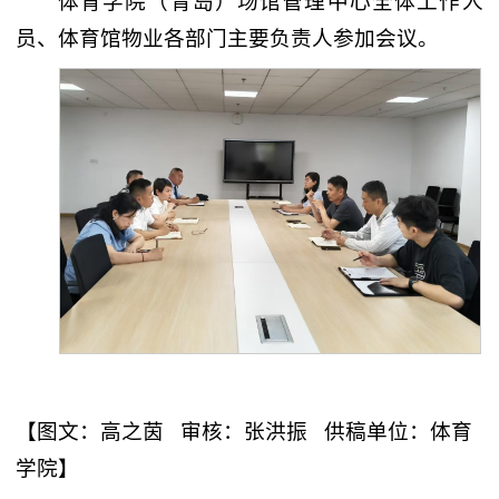
体育学院（青岛）场馆管理中心全体工作人
员、体育馆物业各部门主要负责人参加会议。
【图文：高之茵 审核：张洪振 供稿单位：体育
学院】