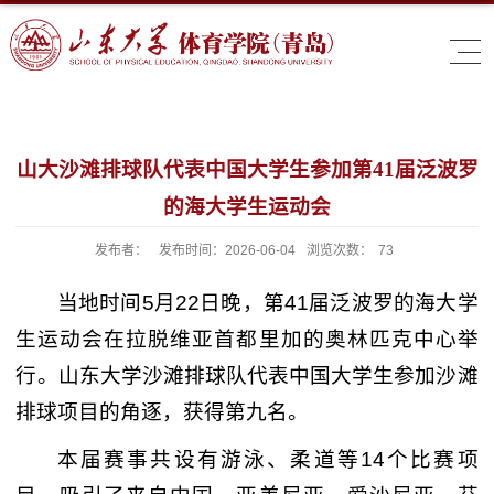
山大沙滩排球队代表中国大学生参加第41届泛波罗
的海大学生运动会
发布者：
发布时间：2026-06-04
浏览次数：
73
当地时间5月22日晚，第41届泛波罗的海大学
生运动会在拉脱维亚首都里加的奥林匹克中心举
行。山东大学沙滩排球队代表中国大学生参加沙滩
排球项目的角逐，获得第九名。
本届赛事共设有游泳、柔道等14个比赛项