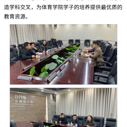
造学科交叉，为体育学院学子的培养提供最优质的
教育资源。