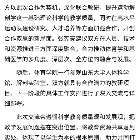
方以此次合作为契机，深化联合教研，提升运动解
剖学这一基础理论科学的教学质量，同时在高水平
运动队建设研究、人才培养等方面加强合作，开创
合作双赢的新局面。张宪亮建议双方在人员、技术
和资源推进三方面深度融合，合力推动体育学和基
础医学的多角度、深层次、全方位的融合与发展。
随后，体育学院一行参观山东大学人体科学
馆、解剖实验室，双方就具有合作潜力的教研项
目、下一阶段的具体工作安排进行了深入交流与详
细部署。
此次交流会遵循科学教育质量观和发展观，把
教学发展问题摆在突出位置，将教育资源共享落到
实处，体现了以学生为本的根本原则，助力共同打