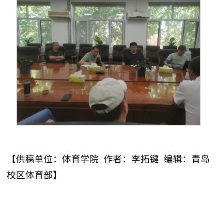
【供稿单位：体育学院 作者：李拓键 编辑：青岛
校区体育部】