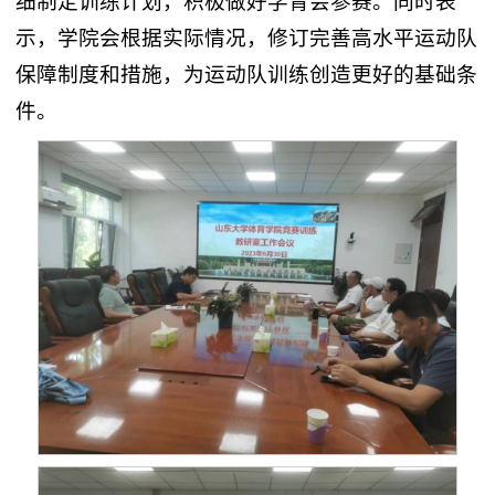
细制定训练计划，积极做好学青会参赛。同时表
示，学院会根据实际情况，修订完善高水平运动队
保障制度和措施，为运动队训练创造更好的基础条
件。