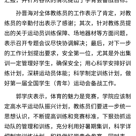
汇报，并针对各队的情况提出了学青会备战目标。
孙晋海对全体教练员的工作表示了肯定，对教
练员的辛勤付出表示了感谢；其次，针对教练员提
出的关于运动员训练保障、场地器材等方面问题，
表示召开专题会议尽快协调解决；最后，对下一步
的工作计划提出要求，安全第一位，尤其是外出集
训一定管理好学生，确保安全；用心科学安排好训
练计划，深耕运动员体能；科学制定训练计划，做
好第一届全国学生（青年）运动会备战工作。
郭学庆表示，体育的魅力是竞赛，学院应该制
定高水平运动队振兴计划，教练员们要进一步统一
思想认识，不断提高训练和竞赛标准，下狠劲抓运
动队的管理和训练，充分利用好暑期集训，科学详