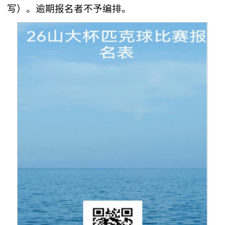
写）。逾期报名者不予编排。