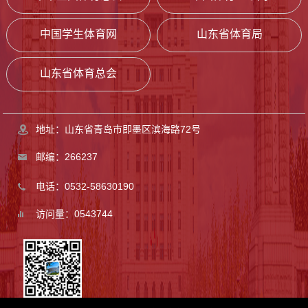
中国学生体育网
山东省体育局
山东省体育总会
地址：山东省青岛市即墨区滨海路72号
邮编：266237
电话：0532-58630190
访问量：0543744