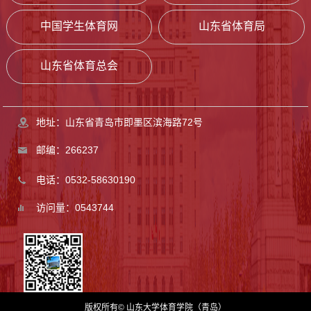
中国学生体育网
山东省体育局
山东省体育总会
地址：山东省青岛市即墨区滨海路72号
邮编：266237
电话：0532-58630190
访问量：0543744
版权所有© 山东大学体育学院（青岛）