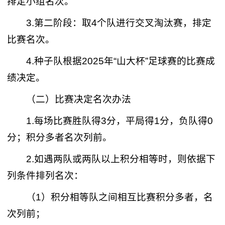
排定小组名次。
3.第二阶段：取4个队进行交叉淘汰赛，排定
比赛名次。
4.种子队根据2025年“山大杯”足球赛的比赛成
绩决定。
（二）比赛决定名次办法
1.每场比赛胜队得3分，平局得1分，负队得0
分；积分多者名次列前。
2.如遇两队或两队以上积分相等时，则依据下
列条件排列名次：
（1）积分相等队之间相互比赛积分多者，名
次列前；