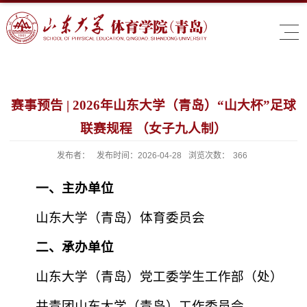
赛事预告 | 2026年山东大学（青岛）“山大杯”足球
联赛规程 （女子九人制）
发布者：
发布时间：2026-04-28
浏览次数：
366
一、主办单位
山东大学（青岛）体育委员会
二、承办单位
山东大学（青岛）党工委学生工作部（处）
共青团山东大学（青岛）工作委员会