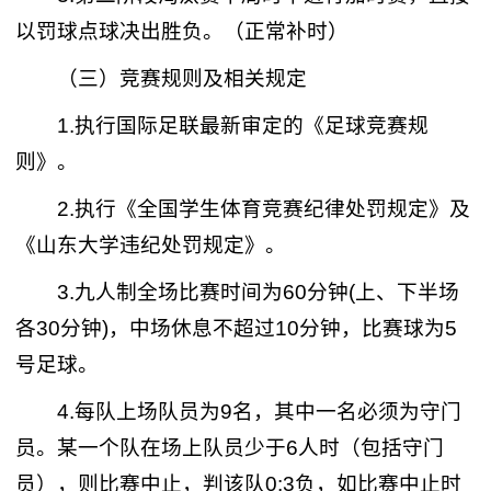
以罚球点球决出胜负。（正常补时）
（三）竞赛规则及相关规定
1.执行国际足联最新审定的《足球竞赛规
则》。
2.执行《全国学生体育竞赛纪律处罚规定》及
《山东大学违纪处罚规定》。
3.九人制全场比赛时间为60分钟(上、下半场
各30分钟)，中场休息不超过10分钟，比赛球为5
号足球。
4.每队上场队员为9名，其中一名必须为守门
员。某一个队在场上队员少于6人时（包括守门
员），则比赛中止，判该队0:3负，如比赛中止时