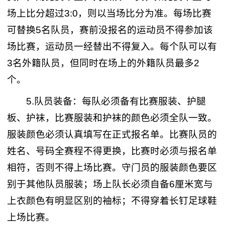
场上比分超过3:0，则以当场比分为准。每场比赛
可替换5名队员，赛前没报名的运动员不得参加该
场比赛，运动员一经替出不得复入。每个队可以有
3名外籍队员，但同时在场上的外籍队员最多2
个。
5.队员装备：每队必须备有比赛服装、护腿
板、护袜，比赛服装和护袜的颜色必须全队一致。
服装颜色必须认真填写在正式报名单。比赛队员的
姓名、号码全赛程不得更换，比赛时必须与报名单
相符，否则不得上场比赛。守门员的服装颜色要区
别于其他队员服装；场上队长必须自备6厘米宽与
上衣颜色有明显区别的袖标；不得穿着长钉足球鞋
上场比赛。