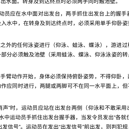
露出水面。转身及到达终点时必须两手同时触池壁。
，运动员应在水中面对出发台，两手抓住出发台上的握
没入水中，在转身及到达终点时，必须采用单手仰卧姿
姿之外的任何泳姿进行（仰泳、蛙泳、蝶泳），游进
一部分必须触及池壁（采用蛙泳、蝶泳、仰泳泳姿的转
次手臂动作开始，身体必须保持俯卧姿势，不得仰卧
动作应同时进行，两腿或两脚可不在同一水平面上，但
。
短哨声”时，运动员应站在出发台两侧（仰泳和不敢采
，水中运动员手抓住出发台握手器，当发令员发出“各就
出发信号”。运动员在发出“出发信号”前出发，则判犯