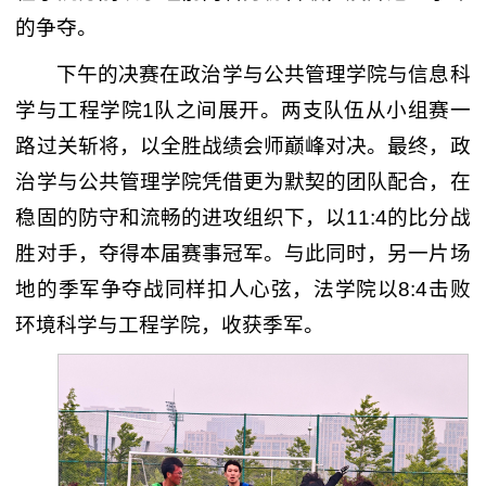
的争夺。
下午的决赛在政治学与公共管理学院与信息科
学与工程学院1队之间展开。两支队伍从小组赛一
路过关斩将，以全胜战绩会师巅峰对决。最终，政
治学与公共管理学院凭借更为默契的团队配合，在
稳固的防守和流畅的进攻组织下，以11:4的比分战
胜对手，夺得本届赛事冠军。与此同时，另一片场
地的季军争夺战同样扣人心弦，法学院以8:4击败
环境科学与工程学院，收获季军。