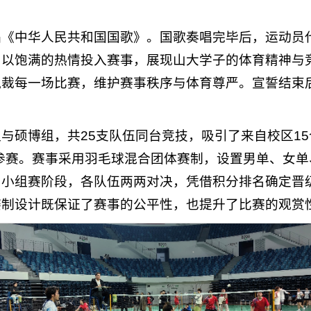
唱《中华人民共和国国歌》。国歌奏唱完毕后，运动员
，以饱满的热情投入赛事，展现山大学子的体育精神与
裁每一场比赛，维护赛事秩序与体育尊严。宣誓结束后
与硕博组，共25支队伍同台竞技，吸引了来自校区15
伍参赛。赛事采用羽毛球混合团体赛制，设置男单、女
：小组赛阶段，各队伍两两对决，凭借积分排名确定晋
赛制设计既保证了赛事的公平性，也提升了比赛的观赏