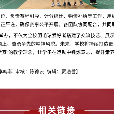
岗位，负责赛程引导、计分统计、物资补给等工作，用
公正严谨，确保赛事公平开展。各团队协同配合，共同
的举办，不仅为全校羽毛球爱好者搭建了交流技艺、展
向上、奋勇争先的精神风貌。未来，学校将持续打造
常赛”的教学理念，让学子在运动中锤炼意志、提升素
李鸣菲 审核：陈德云 编辑：贾浩哲】
相关链接