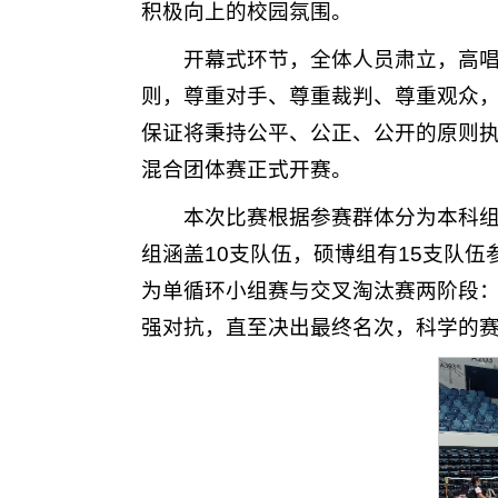
积极向上的校园氛围。
开幕式环节，全体人员肃立，高
则，尊重对手、尊重裁判、尊重观众
保证将秉持公平、公正、公开的原则执
混合团体赛正式开赛。
本次比赛根据参赛群体分为本科组
组涵盖10支队伍，硕博组有15支队
为单循环小组赛与交叉淘汰赛两阶段
强对抗，直至决出最终名次，科学的