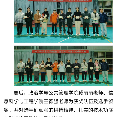
赛后，政治学与公共管理学院臧丽丽老师、信
息科学与工程学院王德强老师为获奖队伍及选手颁
奖，并对选手们顽强的拼搏精神、扎实的技术功底