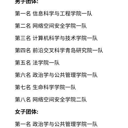
男子团体:
第一名 信息科学与工程学院一队
第二名 网络空间安全学院一队
第三名 计算机科学与技术学院一队
第四名 前沿交叉科学青岛研究院一队
第五名 法学院一队
第六名 政治学与公共管理学院一队
第七名 生命科学学院一队
第八名 网络空间安全学院二队
女子团体:
第一名 政治学与公共管理学院一队