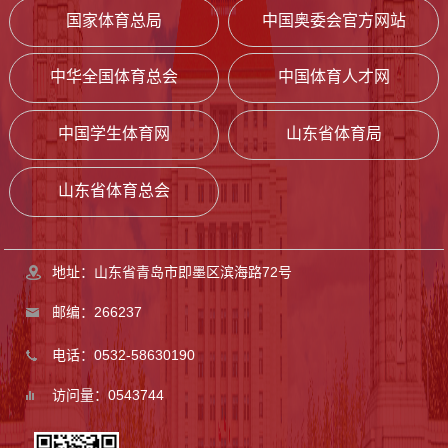
国家体育总局
中国奥委会官方网站
中华全国体育总会
中国体育人才网
中国学生体育网
山东省体育局
山东省体育总会
地址：山东省青岛市即墨区滨海路72号
邮编：266237
电话：0532-58630190
访问量：0543744