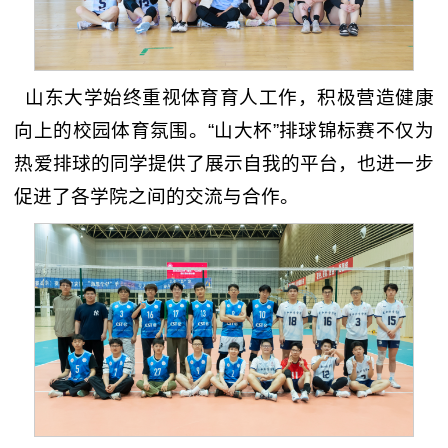
山东大学始终重视体育育人工作，积极营造健康
向上的校园体育氛围。“山大杯”排球锦标赛不仅为
热爱排球的同学提供了展示自我的平台，也进一步
促进了各学院之间的交流与合作。