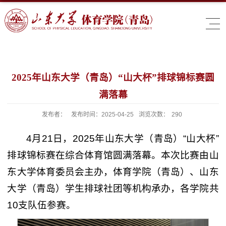
2025年山东大学（青岛）“山大杯”排球锦标赛圆
满落幕
发布者：
发布时间：2025-04-25
浏览次数：
290
4月21日，2025年山东大学（青岛）“山大杯”
排球锦标赛在综合体育馆圆满落幕。本次比赛由山
东大学体育委员会主办，体育学院（青岛）、山东
大学（青岛）学生排球社团等机构承办，各学院共
10支队伍参赛。